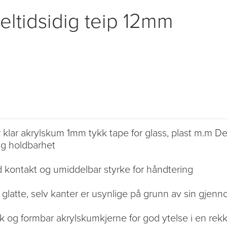
ltidsidig teip 12mm
klar akrylskum 1mm tykk tape for glass, plast m.m 
ig holdbarhet
 kontakt og umiddelbar styrke for håndtering
 glatte, selv kanter er usynlige på grunn av sin gjenn
uk og formbar akrylskumkjerne for god ytelse i en rekke