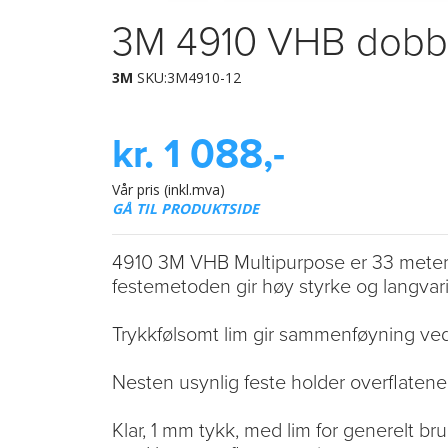
3M 4910 VHB dobbe
3M
SKU:3M4910-12
kr. 1 088,-
Vår pris (inkl.mva)
GÅ TIL PRODUKTSIDE
4910 3M VHB Multipurpose er 33 meter 
festemetoden gir høy styrke og langvar
Trykkfølsomt lim gir sammenføyning ved
Nesten usynlig feste holder overflatene
Klar, 1 mm tykk, med lim for generelt br