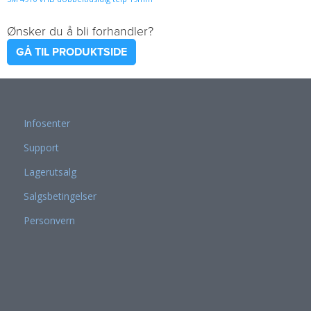
Ønsker du å bli forhandler?
GÅ TIL PRODUKTSIDE
Infosenter
Support
Lagerutsalg
Salgsbetingelser
Personvern