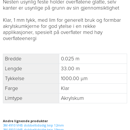
Nesten usynlig feste holder overflatene glatte, selv
kanter er usynlige på grunn av sin gjennomsiktighet
Klar, 1 mm tykk, med lim for generelt bruk og formbar
akrylskumkjerne for god ytelse i en rekke
applikasjoner, spesielt på overflater med høy
overflateenergi
Bredde
0.025 m
Lengde
33.00 m
Tykkelse
1000.00 µm
Farge
Klar
Limtype
Akrylskum
Andre lignende produkter
3M 4910 VHB dobbeltidsidig teip 12mm
3M 4910 VHB dobbeltidsidig teip 19mm