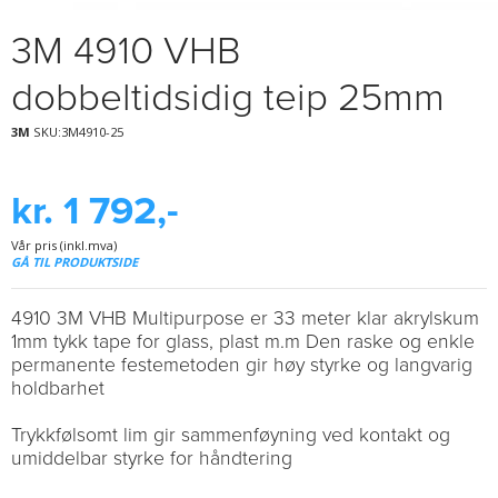
3M 4910 VHB
dobbeltidsidig teip 25mm
3M
SKU:3M4910-25
kr. 1 792,-
Vår pris (inkl.mva)
GÅ TIL PRODUKTSIDE
4910 3M VHB Multipurpose er 33 meter klar akrylskum
1mm tykk tape for glass, plast m.m Den raske og enkle
permanente festemetoden gir høy styrke og langvarig
holdbarhet
Trykkfølsomt lim gir sammenføyning ved kontakt og
umiddelbar styrke for håndtering