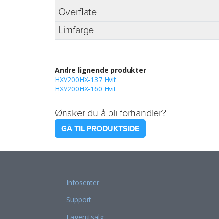
Overflate
Limfarge
Andre lignende produkter
HXV200HX-137 Hvit
HXV200HX-160 Hvit
Ønsker du å bli forhandler?
GÅ TIL PRODUKTSIDE
Infosenter
Support
Lagerutsalg