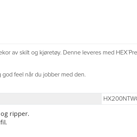
dekor av skilt og kjøretøy. Denne leveres med HEX´Pre
g god feel når du jobber med den.
HX200NTW
 og ripper.
il.