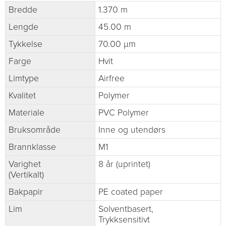
Bredde
1.370 m
Lengde
45.00 m
Tykkelse
70.00 µm
Farge
Hvit
Limtype
Airfree
Kvalitet
Polymer
Materiale
PVC Polymer
Bruksområde
Inne og utendørs
Brannklasse
M1
Varighet
8 år (uprintet)
(Vertikalt)
Bakpapir
PE coated paper
Lim
Solventbasert,
Trykksensitivt