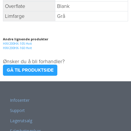
Overflate
Blank
Limfarge
Grå
Andre lignende produkter
HXV200HX-105 Hvit
HXV200HX-160 Hvit
Ønsker du å bli forhandler?
GÅ TIL PRODUKTSIDE
Infosenter
Support
Lagerutsalg
Salgsbetingelser