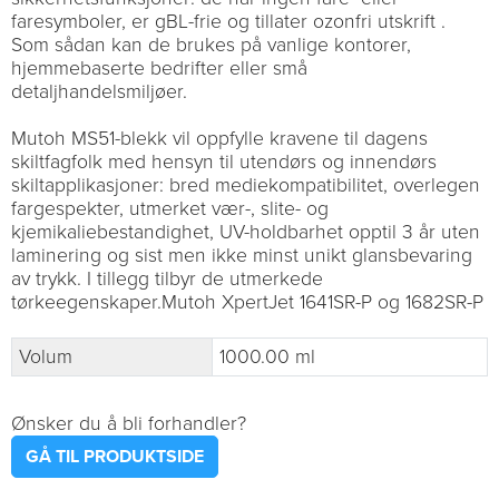
faresymboler, er gBL-frie og tillater ozonfri utskrift .
Som sådan kan de brukes på vanlige kontorer,
hjemmebaserte bedrifter eller små
detaljhandelsmiljøer.
Mutoh MS51-blekk vil oppfylle kravene til dagens
skiltfagfolk med hensyn til utendørs og innendørs
skiltapplikasjoner: bred mediekompatibilitet, overlegen
fargespekter, utmerket vær-, slite- og
kjemikaliebestandighet, UV-holdbarhet opptil 3 år uten
laminering og sist men ikke minst unikt glansbevaring
av trykk. I tillegg tilbyr de utmerkede
tørkeegenskaper.Mutoh XpertJet 1641SR-P og 1682SR-P
Volum
1000.00 ml
Ønsker du å bli forhandler?
GÅ TIL PRODUKTSIDE