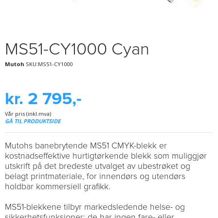
MS51-CY1000 Cyan
Mutoh
SKU:MS51-CY1000
kr. 2 795,-
Vår pris (inkl.mva)
GÅ TIL PRODUKTSIDE
Mutohs banebrytende MS51 CMYK-blekk er
kostnadseffektive hurtigtørkende blekk som muliggjør
utskrift på det bredeste utvalget av ubestrøket og
belagt printmateriale, for innendørs og utendørs
holdbar kommersiell grafikk.
MS51-blekkene tilbyr markedsledende helse- og
sikkerhetsfunksjoner: de har ingen fare- eller