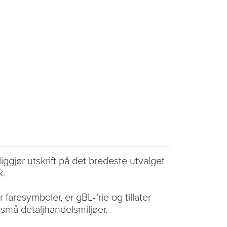
jør utskrift på det bredeste utvalget
k.
aresymboler, er gBL-frie og tillater
 små detaljhandelsmiljøer.