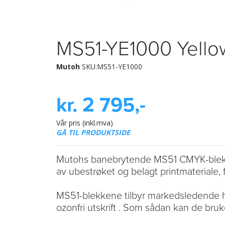
MS51-YE1000 Yello
Mutoh
SKU:MS51-YE1000
kr. 2 795,-
Vår pris (inkl.mva)
GÅ TIL PRODUKTSIDE
Mutohs banebrytende MS51 CMYK-blekk e
av ubestrøket og belagt printmateriale,
MS51-blekkene tilbyr markedsledende hels
ozonfri utskrift . Som sådan kan de bruk