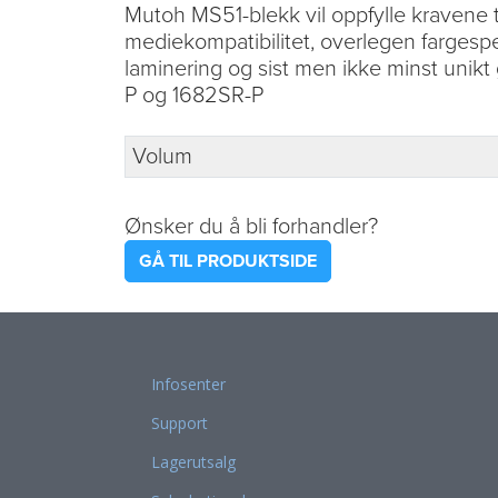
Mutoh MS51-blekk vil oppfylle kravene t
mediekompatibilitet, overlegen fargespe
laminering og sist men ikke minst unikt
P og 1682SR-P
Volum
Ønsker du å bli forhandler?
GÅ TIL PRODUKTSIDE
Infosenter
Support
Lagerutsalg