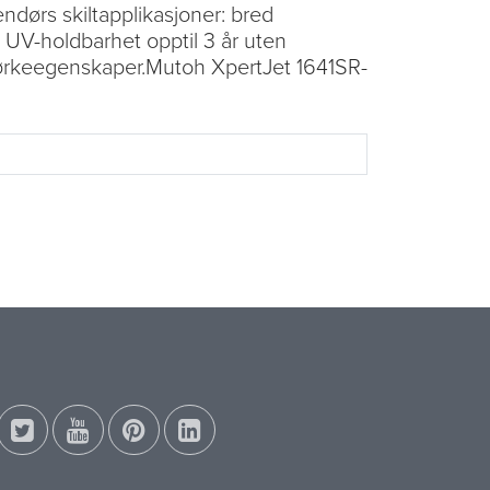
ndørs skiltapplikasjoner: bred
, UV-holdbarhet opptil 3 år uten
e tørkeegenskaper.Mutoh XpertJet 1641SR-