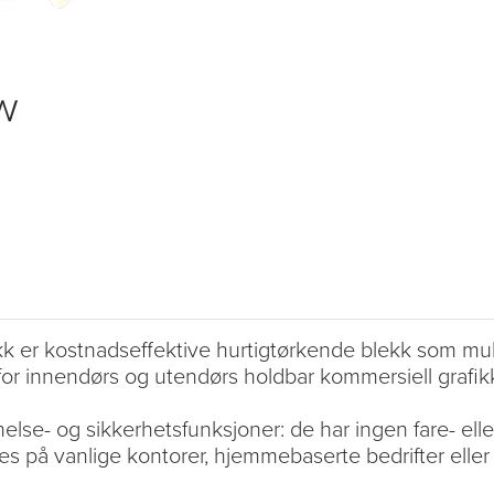
w
r kostnadseffektive hurtigtørkende blekk som muligg
 for innendørs og utendørs holdbar kommersiell grafik
e- og sikkerhetsfunksjoner: de har ingen fare- eller f
es på vanlige kontorer, hjemmebaserte bedrifter eller