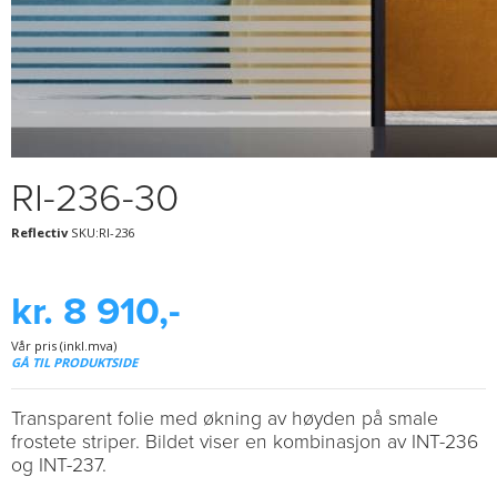
RI-236-30
Reflectiv
SKU:RI-236
kr. 8 910,-
Vår pris (inkl.mva)
GÅ TIL PRODUKTSIDE
Transparent folie med økning av høyden på smale
frostete striper. Bildet viser en kombinasjon av INT-236
og INT-237.