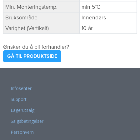
Min. Monteringstemp.
min 5°C
Bruksområde
Innendørs
Varighet (Vertikalt)
10 år
Ønsker du å bli forhandler?
GÅ TIL PRODUKTSIDE
Infosenter
Support
Lagerutsalg
Salgsbetingelser
Personvern