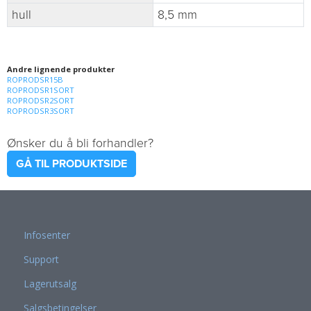
hull
8,5 mm
Andre lignende produkter
ROPRODSR15B
ROPRODSR1SORT
ROPRODSR2SORT
ROPRODSR3SORT
Ønsker du å bli forhandler?
GÅ TIL PRODUKTSIDE
Infosenter
Support
Lagerutsalg
Salgsbetingelser