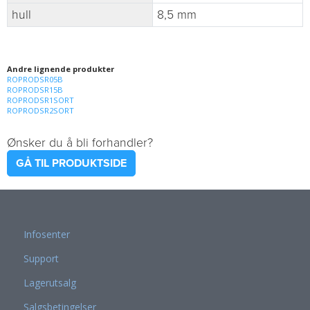
hull
8,5 mm
Andre lignende produkter
ROPRODSR05B
ROPRODSR15B
ROPRODSR1SORT
ROPRODSR2SORT
Ønsker du å bli forhandler?
GÅ TIL PRODUKTSIDE
Infosenter
Support
Lagerutsalg
Salgsbetingelser