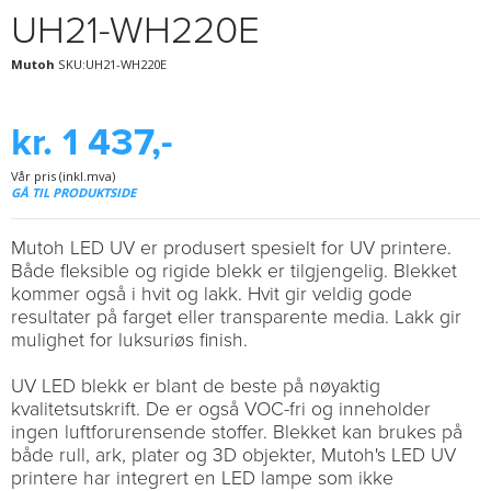
UH21-WH220E
Mutoh
SKU:UH21-WH220E
kr. 1 437,-
Vår pris (inkl.mva)
GÅ TIL PRODUKTSIDE
Mutoh LED UV er produsert spesielt for UV printere.
Både fleksible og rigide blekk er tilgjengelig. Blekket
kommer også i hvit og lakk. Hvit gir veldig gode
resultater på farget eller transparente media. Lakk gir
mulighet for luksuriøs finish.
UV LED blekk er blant de beste på nøyaktig
kvalitetsutskrift. De er også VOC-fri og inneholder
ingen luftforurensende stoffer. Blekket kan brukes på
både rull, ark, plater og 3D objekter, Mutoh's LED UV
printere har integrert en LED lampe som ikke