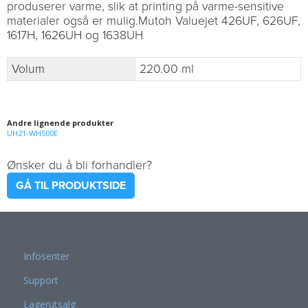
produserer varme, slik at printing på varme-sensitive
materialer også er mulig.Mutoh Valuejet 426UF, 626UF,
1617H, 1626UH og 1638UH
Volum
220.00 ml
Andre lignende produkter
UH21-WH500E
Ønsker du å bli forhandler?
GÅ TIL PRODUKTSIDE
Infosenter
Support
Lagerutsalg