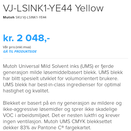
VJ-LSINK1-YE44 Yellow
Mutoh
SKU:VJ-LSINK1-YE44
kr. 2 048,-
Vår pris (inkl.mva)
GÅ TIL PRODUKTSIDE
Mutoh Universal Mild Solvent inks (UMS) er fjerde
generasjon milde løsemiddelbasert blekk. UMS blekk
har blitt spesielt utviklet for volumorientert brukere.
UMS blekk har best-in-class ingredienser for optimal
hastighet og kvalitet.
Blekket er basert på en ny generasjon av mildere og
ikke-aggressive løsemidler og sprer ikke skadelige
VOC i arbeidsmiljøet. Det er nesten luktfri og krever
ingen ventilasjon. Mutoh UMS CMYK blekksettet
dekker 83% av Pantone C® fargekartet.