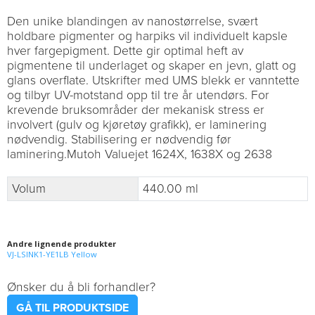
Den unike blandingen av nanostørrelse, svært
holdbare pigmenter og harpiks vil individuelt kapsle
hver fargepigment. Dette gir optimal heft av
pigmentene til underlaget og skaper en jevn, glatt og
glans overflate. Utskrifter med UMS blekk er vanntette
og tilbyr UV-motstand opp til tre år utendørs. For
krevende bruksområder der mekanisk stress er
involvert (gulv og kjøretøy grafikk), er laminering
nødvendig. Stabilisering er nødvendig før
laminering.Mutoh Valuejet 1624X, 1638X og 2638
Volum
440.00 ml
Andre lignende produkter
VJ-LSINK1-YE1LB Yellow
Ønsker du å bli forhandler?
GÅ TIL PRODUKTSIDE