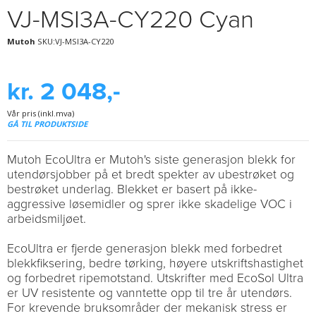
VJ-MSI3A-CY220 Cyan
Mutoh
SKU:VJ-MSI3A-CY220
kr. 2 048,-
Vår pris (inkl.mva)
GÅ TIL PRODUKTSIDE
Mutoh EcoUltra er Mutoh's siste generasjon blekk for
utendørsjobber på et bredt spekter av ubestrøket og
bestrøket underlag. Blekket er basert på ikke-
aggressive løsemidler og sprer ikke skadelige VOC i
arbeidsmiljøet.
EcoUltra er fjerde generasjon blekk med forbedret
blekkfiksering, bedre tørking, høyere utskriftshastighet
og forbedret ripemotstand. Utskrifter med EcoSol Ultra
er UV resistente og vanntette opp til tre år utendørs.
For krevende bruksområder der mekanisk stress er