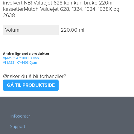
involvert NB! Valuejet 628 kan kun bruke 220ml
kassetterMutoh Valuejet 628, 1324, 1624, 1638X og
2638
Volum
220.00 ml
Andre lignende produkter
VJ-MS31-CY1000E Cyan
VJ-MS31-CY440E Cyan
Ønsker du å bli forhandler?
GÅ TIL PRODUKTSIDE
Infosenter
Support