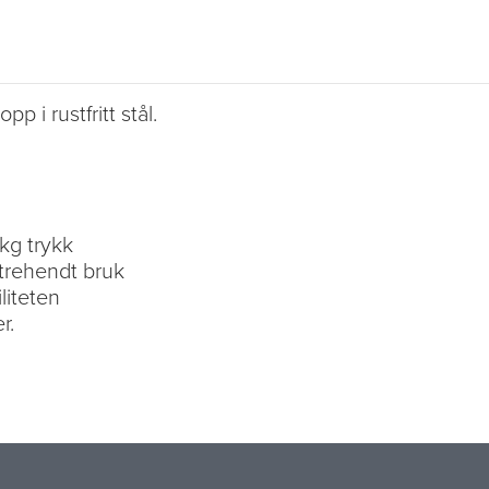
p i rustfritt stål.
 kg trykk
trehendt bruk
liteten
r.