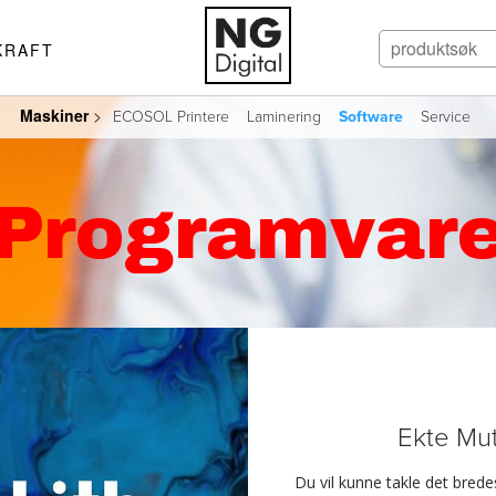
KRAFT
Maskiner
>
ECOSOL Printere
Laminering
Software
Service
Programvar
Ekte Mu
Du vil kunne takle det bredes