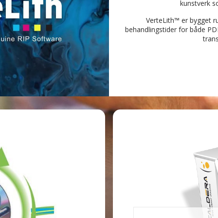
kunstverk so
VerteLith™ er bygget r
behandlingstider for både PDF
tran