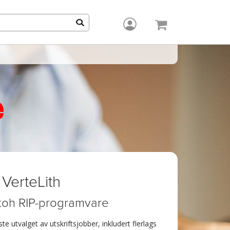
e
VerteLith
toh RIP-programvare
te utvalget av utskriftsjobber, inkludert flerlags