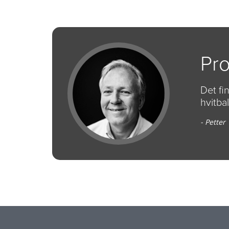
Pro
Det fi
hvitba
- Petter