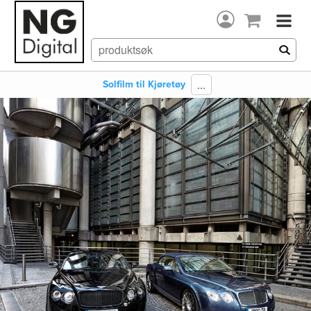
...
Solfilm til Kjøretøy