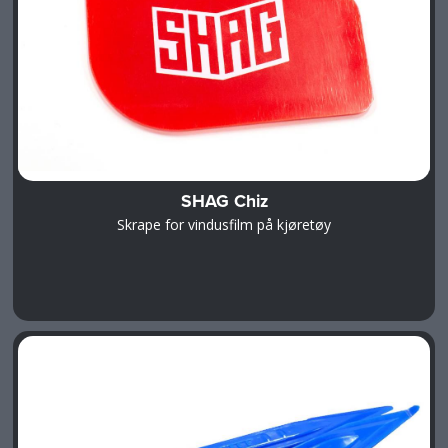
SHAG Chiz
Skrape for vindusfilm på kjøretøy