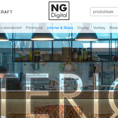
KRAFT
bruksmateriell
Printmedia
Interiør & Glass
Display
Verktøy
Mask