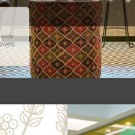
edende
gvarig