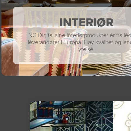
INTERIØR
NG Digital sine interiørprodukter er fra l
leverandører i Europa. Høy kvalitet og lan
ytelse.